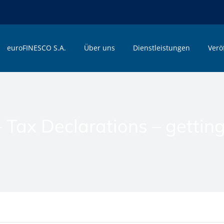
euroFINESCO S.A.
Über uns
Dienstleistungen
Verö
 Tax Declarations – gettin
e
»
Memphis Documents Posts
»
s143 – Tax Declarations – getting 