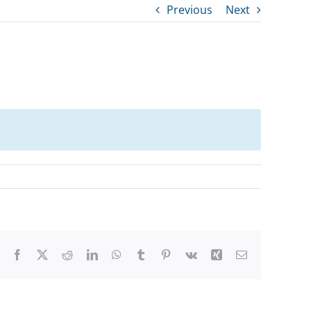
Previous
Next
Facebook
X
Reddit
LinkedIn
WhatsApp
Tumblr
Pinterest
Vk
Xing
Email