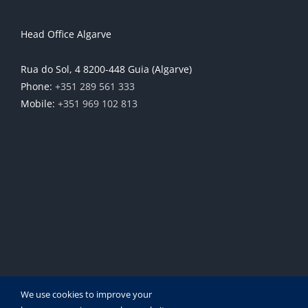
aspects of financial presence in
aspects of financial presence in
Portugal.“
Portugal.“
Head Office Algarve
Rua do Sol, 4 8200-448 Guia (Algarve)
Sarah and Joe
Sarah and Joe
Phone:
+351 289 561 333
Mobile:
+351 969 102 813
We use cookies to improve your