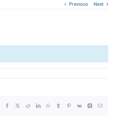
Previous
Next
Facebook
X
Reddit
LinkedIn
WhatsApp
Tumblr
Pinterest
Vk
Xing
Email