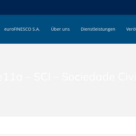
euroFINESCO S.A.
Über uns
Dienstleistungen
Verö
e11a – SCI – Sociedade Civi
Home
»
Memphis Documents Posts
»
e11a – SCI – Sociedade Civil