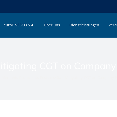
euroFINESCO S.A.
Über uns
Dienstleistungen
Verö
itigating CGT on Company
»
Memphis Documents Posts
»
s40a – Mitigating CGT on Company P