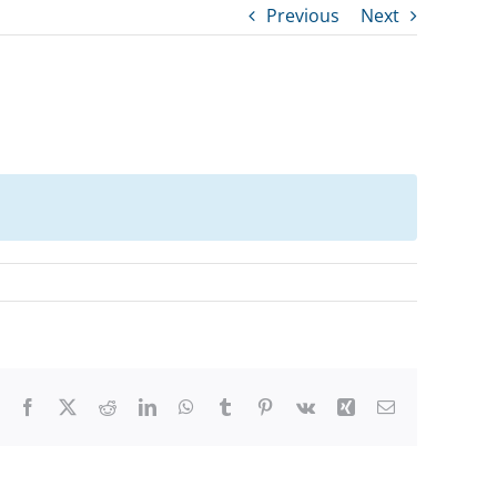
Previous
Next
Facebook
X
Reddit
LinkedIn
WhatsApp
Tumblr
Pinterest
Vk
Xing
Email