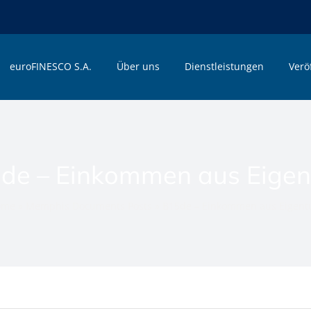
euroFINESCO S.A.
Über uns
Dienstleistungen
Verö
de – Einkommen aus Eige
ome
»
Memphis Documents Posts
»
B15de – Einkommen aus Eigen