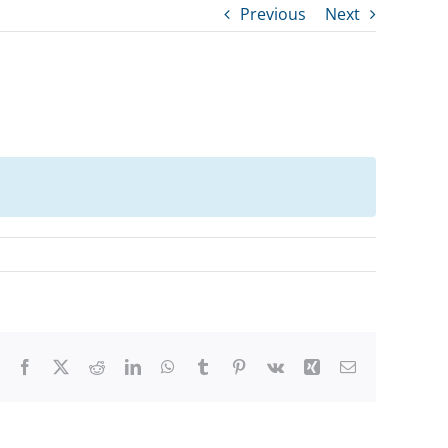
Previous
Next
Facebook
X
Reddit
LinkedIn
WhatsApp
Tumblr
Pinterest
Vk
Xing
Email