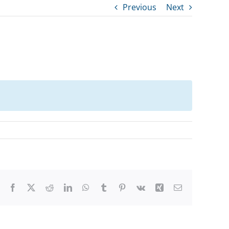
Previous
Next
Facebook
X
Reddit
LinkedIn
WhatsApp
Tumblr
Pinterest
Vk
Xing
Email