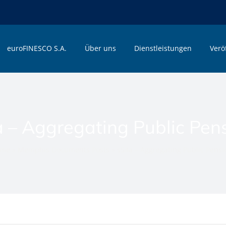
euroFINESCO S.A.
Über uns
Dienstleistungen
Verö
 – Aggregating Public Pen
me
»
Memphis Documents Posts
»
s54a – Aggregating Public Pensi